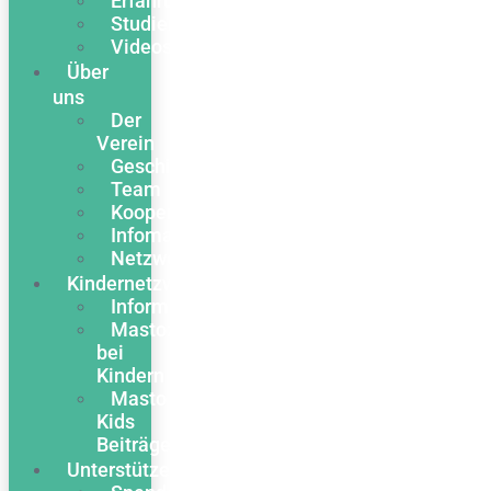
Erfahrungsberichte
Studien
Videos
Über
uns
Der
Verein
Geschichte
Team
Kooperationen
Infomaterial
Netzwerk
Kindernetzwerk
Informationen
Mastozytose
bei
Kindern
Masto
Kids
Beiträge
Unterstützen