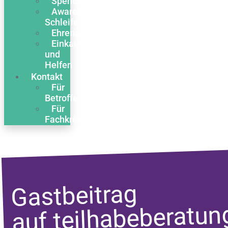
Spenden
Awareness
Schleife
Ehrenamt
Einkaufen
und
Helfen
Kontakt
Für
Betroffene
Für
Fachkreise
Gastbeitrag
auf teilhabeberatun