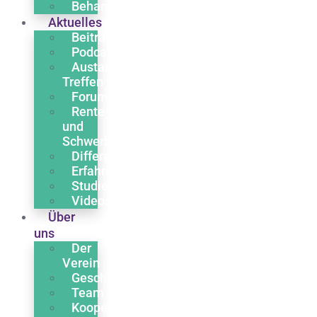
Behandlung
Aktuelles
Beiträge
Podcasts
Austausch
Treffen
Forum
Rente
und
Schwerbehinderung
Differentialdiagnose
Erfahrungsberichte
Studien
Videos
Über
uns
Der
Verein
Geschichte
Team
Kooperationen