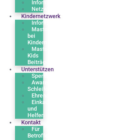
Infomaterial
Netzwerk
Kindernetzwerk
Informationen
Mastozytose
bei
Kindern
Masto
Kids
Beiträge
Unterstützen
Spenden
Awareness
Schleife
Ehrenamt
Einkaufen
und
Helfen
Kontakt
Für
Betroffene