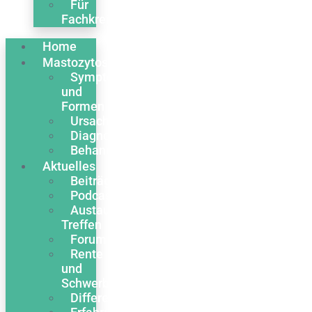
Für
Fachkreise
Home
Mastozytose
Symptome
und
Formen
Ursachen
Diagnose
Behandlung
Aktuelles
Beiträge
Podcasts
Austausch
Treffen
Forum
Rente
und
Schwerbehinderung
Differentialdiagnose