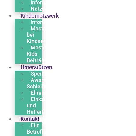
Infomaterial
Netzwerk
Kindernetzwerk
Informationen
Mastozytose
bei
Kindern
Masto
Kids
Beiträge
Unterstützen
Spenden
Awareness
Schleife
Ehrenamt
Einkaufen
und
Helfen
Kontakt
Für
Betroffene