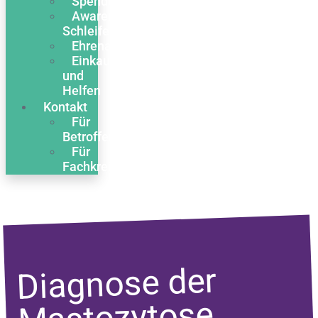
Spenden
Awareness
Schleife
Ehrenamt
Einkaufen
und
Helfen
Kontakt
Für
Betroffene
Für
Fachkreise
Diagnose der
Mastozytose