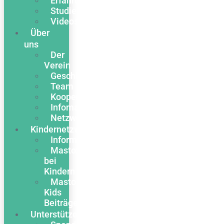
Erfahrungsberichte
Studien
Videos
Über
uns
Der
Verein
Geschichte
Team
Kooperationen
Infomaterial
Netzwerk
Kindernetzwerk
Informationen
Mastozytose
bei
Kindern
Masto
Kids
Beiträge
Unterstützen