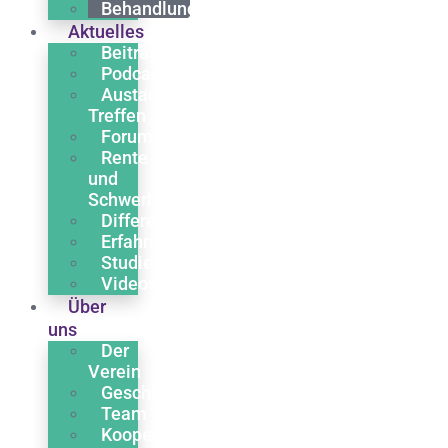
Behandlung
Aktuelles
Beiträge
Podcasts
Austausch
Treffen
Forum
Rente
und
Schwerbehinderung
Differentialdiagnose
Erfahrungsberichte
Studien
Videos
Über
uns
Der
Verein
Geschichte
Team
Kooperationen