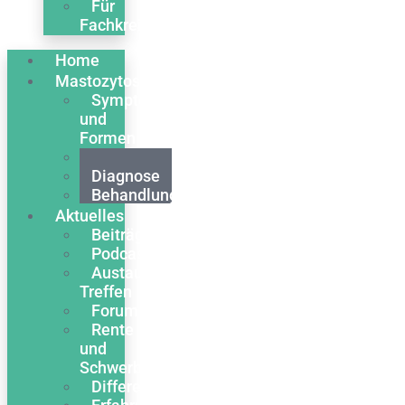
Für
Fachkreise
Home
Mastozytose
Symptome
und
Formen
Ursachen
Diagnose
Behandlung
Aktuelles
Beiträge
Podcasts
Austausch
Treffen
Forum
Rente
und
Schwerbehinderung
Differentialdiagnose