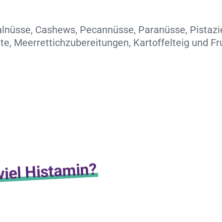
alnüsse, Cashews, Pecannüsse, Paranüsse, Pista
e, Meerrettichzubereitungen, Kartoffelteig und F
viel Histamin?